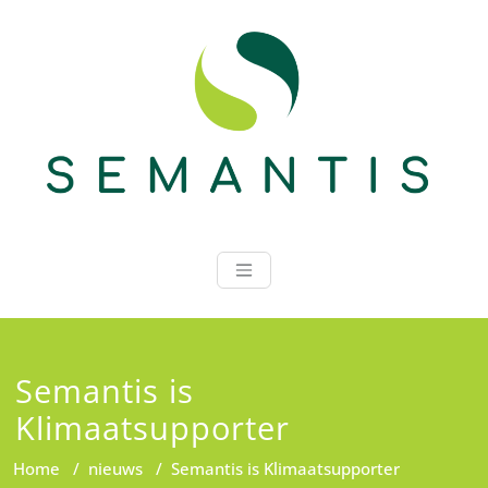
Ga
naar
de
inhoud
Semantis
Semantis is
Klimaatsupporter
Home
/
nieuws
/
Semantis is Klimaatsupporter