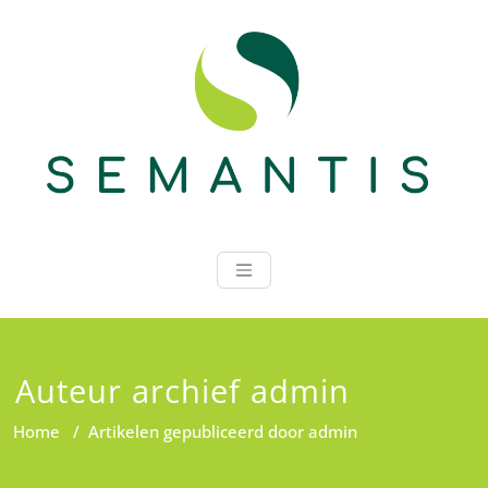
Ga
naar
de
inhoud
Semantis
Auteur archief
admin
Home
/
Artikelen gepubliceerd door admin