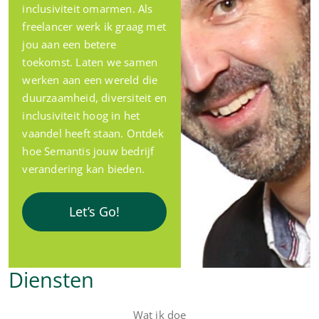
inclusiviteit omarmen. Als
freelancer werk ik graag met
jou aan een betere
toekomst. Laten we samen
werken aan een wereld die
duurzaamheid, diversiteit en
inclusiviteit hoog in het
vaandel heeft staan. Ontdek
hoe Semantis jouw bedrijf
verandering kan bieden.
Let’s Go!
Diensten
Wat ik doe