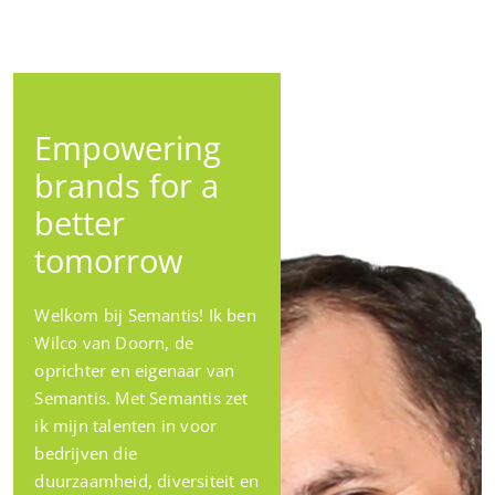
Empowering
brands for a
better
tomorrow
Welkom bij Semantis! Ik ben
Wilco van Doorn, de
oprichter en eigenaar van
Semantis. Met Semantis zet
ik mijn talenten in voor
bedrijven die
duurzaamheid, diversiteit en