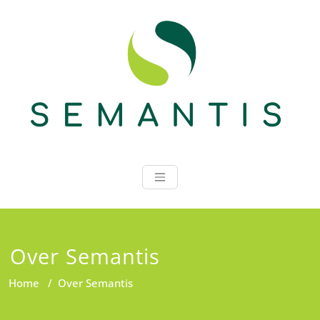
Ga
naar
de
inhoud
Semantis
Over Semantis
Home
/
Over Semantis