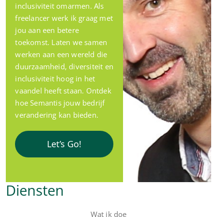
inclusiviteit omarmen. Als
freelancer werk ik graag met
jou aan een betere
toekomst. Laten we samen
werken aan een wereld die
duurzaamheid, diversiteit en
inclusiviteit hoog in het
vaandel heeft staan. Ontdek
hoe Semantis jouw bedrijf
verandering kan bieden.
Let’s Go!
Diensten
Wat ik doe