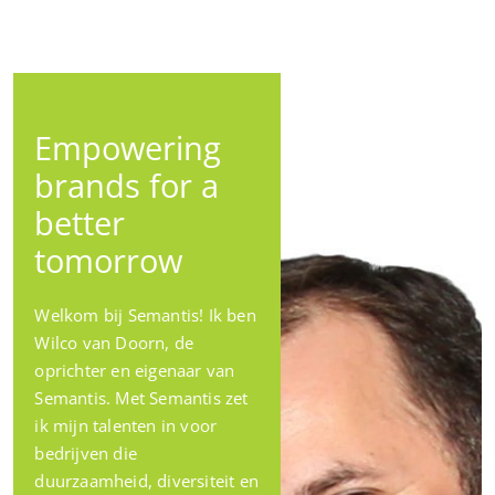
Empowering
brands for a
better
tomorrow
Welkom bij Semantis! Ik ben
Wilco van Doorn, de
oprichter en eigenaar van
Semantis. Met Semantis zet
ik mijn talenten in voor
bedrijven die
duurzaamheid, diversiteit en