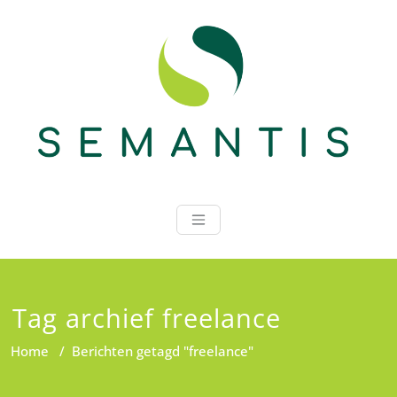
Ga
naar
de
inhoud
Semantis
Tag archief freelance
Home
/
Berichten getagd "freelance"